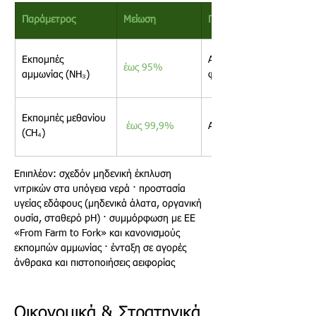
Παράμετρος 
Μείωση 
Παράμετρος 
Εκπομπές 
Ανθρακικό αποτύπωμα 
έως 95% 
αμμωνίας (NH₃) 
φάρμας 
Εκπομπές μεθανίου 
 έως 99,9%  
Ατμοσφαιρική ρύπανση
(CH₄)
Επιπλέον: σχεδόν μηδενική έκπλυση 
νιτρικών στα υπόγεια νερά · προστασία 
υγείας εδάφους (μηδενικά άλατα, οργανική 
ουσία, σταθερό pH) · συμμόρφωση με ΕΕ 
«From Farm to Fork» και κανονισμούς 
εκπομπών αμμωνίας · ένταξη σε αγορές 
άνθρακα και πιστοποιήσεις αειφορίας 
Οικονομικά & Στρατηγικά 