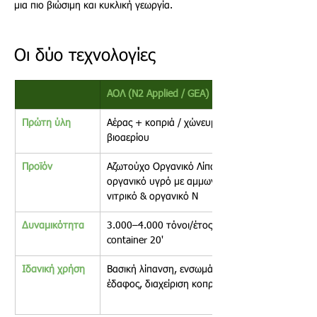
μια πιο βιώσιμη και κυκλική γεωργία.
Οι δύο τεχνολογίες
ΑΟΛ (N2 Applied / GEA) 
Πρώτη ύλη 
Αέρας + κοπριά / χώνευμα 
βιοαερίου 
Προϊόν 
Αζωτούχο Οργανικό Λίπασμα — 
οργανικό υγρό με αμμωνιακό, 
νιτρικό & οργανικό Ν
Δυναμικότητα 
3.000–4.000 τόνοι/έτος · 50 kW · 
container 20' 
Ιδανική χρήση 
Βασική λίπανση, ενσωμάτωση στο 
έδαφος, διαχείριση κοπριάς