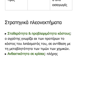
τιμές 
α από 
εισαγωγές
Στρατηγικά πλεονεκτήματα
▸
Σταθερότητα & προβλεψιμότητα κόστους
: 
ο αγρότης γνωρίζει εκ των προτέρων το 
κόστος του λιπάσματός του, σε αντίθεση με 
τη μεταβλητότητα των τιμών των χημικών.
▸
Ανθεκτικότητα σε κρίσεις
: πλήρης 
ανεξαρτησία από διεθνείς αλυσίδες 
εφοδιασμού και
γεωπολιτικές αναταράξεις.
▸
Συμμόρφωση = ανταγωνιστικό 
πλεονέκτημα
: οι αυστηρότεροι 
περιβαλλοντικοί κανονισμοί
αντιμετωπίζονται από θέση ισχύος.
▸
Λύση στο πρόβλημα διαχείρισης 
αποβλήτων
: διευκολύνει την αδειοδότηση 
κτηνοτροφικών