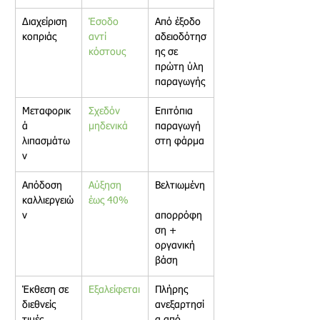
Διαχείριση 
Έσοδο 
Από έξοδο 
κοπριάς 
αντί 
αδειοδότησ
κόστους 
ης σε 
πρώτη ύλη
παραγωγής
Μεταφορικ
Σχεδόν 
Επιτόπια 
ά 
μηδενικά 
παραγωγή 
λιπασμάτω
στη φάρμα
ν 
Απόδοση 
Αύξηση 
Βελτιωμένη
καλλιεργειώ
έως 40% 
ν 
απορρόφη
ση + 
οργανική 
βάση
Έκθεση σε 
Εξαλείφεται
Πλήρης 
διεθνείς 
ανεξαρτησί