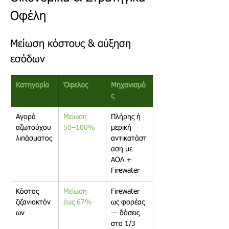
Οφέλη
Μείωση κόστους & αύξηση 
εσόδων
Κατηγορία 
Όφελος 
Μηχανισμό
ς
Αγορά 
Μείωση 
Πλήρης ή 
αζωτούχου
50–100% 
μερική 
λιπάσματος
αντικατάστ
αση με 
ΑΟΛ +
Firewater
Κόστος 
Μείωση 
Firewater 
ζιζανιοκτόν
έως 67% 
ως φορέας 
ων 
— δόσεις 
στο 1/3