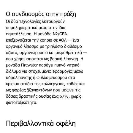
Ο συνδυασμός στην πράξη
Οι δύο τεχνολογίες λειτουργούν 
συμπληρωματικά μέσα στην ίδια 
εκμετάλλευση. Η μονάδα Ν2/GEA 
επεξεργάζεται την κοπριά σε ΑΟΛ — ένα 
οργανικό λίπασμα με τριπλάσιο διαθέσιμο 
άζωτο, οργανική ουσία και μικροθρεπτικά — 
που χρησιμοποιείται ως βασική λίπανση. Η 
μονάδα Firewater παράγει πυκνό νιτρικό 
διάλυμα για στοχευμένες εφαρμογές μέσω 
υδρολίπανσης ή φυλλοψεκασμού στα 
κρίσιμα στάδια της καλλιέργειας, καθώς και 
ως φορέας ζιζανιοκτόνων που μειώνει τις 
δόσεις δραστικής ουσίας έως 67%, χωρίς 
φυτοτοξικότητα.
Περιβαλλοντικά οφέλη